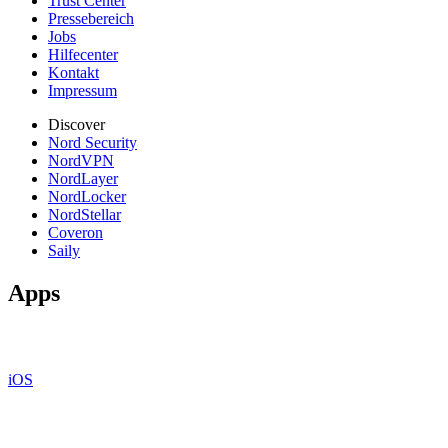
Trust Center
Pressebereich
Jobs
Hilfecenter
Kontakt
Impressum
Discover
Nord Security
NordVPN
NordLayer
NordLocker
NordStellar
Coveron
Saily
Apps
iOS