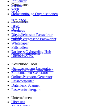
Influencer
Compliance
Partner
MSP
NIS2
Gemeinnützige Organisationen
ISO 27001
Ressourcen
Blog
NIST
Passkeys
Die beliebtesten Passwörter
SOC 2
Häufig vergessene Passwörter
Whitepaper
Fallstudien
Business Onboarding Hub
Angebot anfordern
Business-VPN
Kostenlose Tools
Benutzernamen-Generator
Business-Testversion starten
Firmennamen-Generator
Online-Passwort-Generator
Passwortprüfer
Datenleck-Scanner
Passwortweitergabe
Unternehmen
Über uns