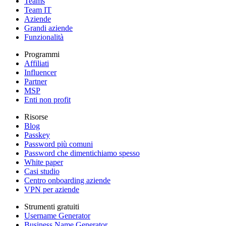
Teams
Team IT
Aziende
Grandi aziende
Funzionalità
Programmi
Affiliati
Influencer
Partner
MSP
Enti non profit
Risorse
Blog
Passkey
Password più comuni
Password che dimentichiamo spesso
White paper
Casi studio
Centro onboarding aziende
VPN per aziende
Strumenti gratuiti
Username Generator
Business Name Generator