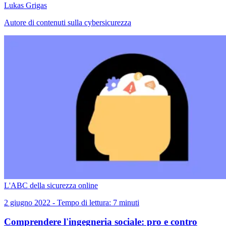
Lukas Grigas
Autore di contenuti sulla cybersicurezza
L'ABC della sicurezza online
2 giugno 2022 - Tempo di lettura: 7 minuti
Comprendere l'ingegneria sociale: pro e contro