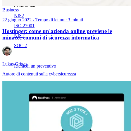
Conformità
Business
NIS2
22 giugno 2022 - Tempo di lettura: 3 minuti
ISO 27001
Hostinger: come un'azienda online previene le
NIST
minacce comuni di sicurezza informatica
SOC 2
Lukas Grigas
Richiedi un preventivo
Autore di contenuti sulla cybersicurezza
Inizia il periodo di prova del piano Business