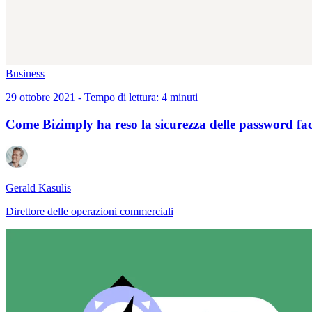
Business
29 ottobre 2021 - Tempo di lettura: 4 minuti
Come Bizimply ha reso la sicurezza delle password fac
Gerald Kasulis
Direttore delle operazioni commerciali