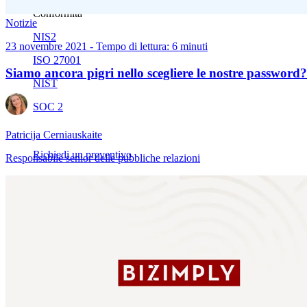
Conformità
Notizie
NIS2
23 novembre 2021 - Tempo di lettura: 6 minuti
ISO 27001
Siamo ancora pigri nello scegliere le nostre password
NIST
SOC 2
Patricija Cerniauskaite
Richiedi un preventivo
Responsabile senior delle pubbliche relazioni
Inizia il periodo di prova del piano Business