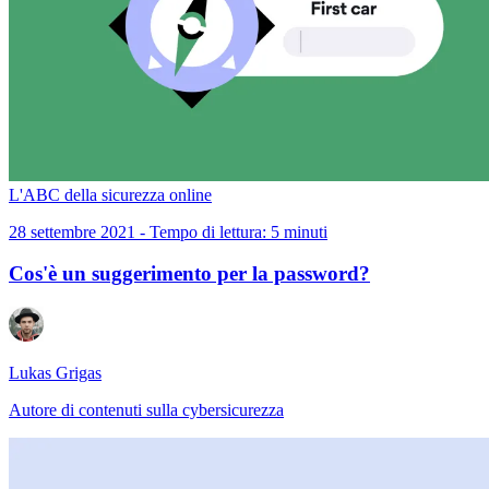
L'ABC della sicurezza online
28 settembre 2021 - Tempo di lettura: 5 minuti
Cos'è un suggerimento per la password?
Lukas Grigas
Autore di contenuti sulla cybersicurezza