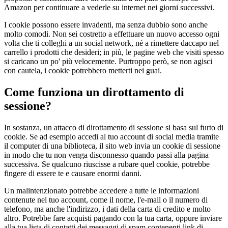
Amazon per continuare a vederle su internet nei giorni successivi.
I cookie possono essere invadenti, ma senza dubbio sono anche
molto comodi. Non sei costretto a effettuare un nuovo accesso ogni
volta che ti colleghi a un social network, né a rimettere daccapo nel
carrello i prodotti che desideri; in più, le pagine web che visiti spesso
si caricano un po' più velocemente. Purtroppo però, se non agisci
con cautela, i cookie potrebbero metterti nei guai.
Come funziona un dirottamento di
sessione?
In sostanza, un attacco di dirottamento di sessione si basa sul furto di
cookie. Se ad esempio accedi al tuo account di social media tramite
il computer di una biblioteca, il sito web invia un cookie di sessione
in modo che tu non venga disconnesso quando passi alla pagina
successiva. Se qualcuno riuscisse a rubare quel cookie, potrebbe
fingere di essere te e causare enormi danni.
Un malintenzionato potrebbe accedere a tutte le informazioni
contenute nel tuo account, come il nome, l'e-mail o il numero di
telefono, ma anche l'indirizzo, i dati della carta di credito e molto
altro. Potrebbe fare acquisti pagando con la tua carta, oppure inviare
alla tua lista di contatti dei messaggi di spam contenenti link di