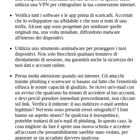
utilizza una VPN per crittografare la tua connessione internet.
Verifica tutti i software e le app prima di scaricarli. Accertati
che lo sviluppatore sia affidabile e che non si tratti di una
truffa. Alcune app sono progettate per sembrare quelle
originali ma, una volta installate, diffondono malware
all'interno dei dispositivi.
Utilizza uno strumento antimalware per proteggere i tuoi
dispositivi. Non solo bloccherà qualsiasi tentativo di
dirottamento di sessione, ma garantirà anche la sicurezza dei
tuoi dati e account online.
Presta molta attenzione quando usi internet. Gli attacchi
tramite phishing e scareware si basano sul fatto che l'emotività
offusca le nostre capacità di giudizio. Se ricevi un'e-mail con
un avviso che qualcuno ha tentato di accedere al tuo account,
e devi perciò prendere immediati provvedimenti, non cliccare
sul link. Verifica il mittente: il suo indirizzo e-mail sembra
legittimo? Nel testo sono presenti errori ortografici? I font
hanno un aspetto strano? Se qualcosa ti insospettisce,
potrebbe trattarsi di un'e-mail di phishing. In questo caso, la
cosa migliore da fare è aprire una nuova scheda e accedere
all'account che presumibilmente sarebbe stato violato, per
appurare se sia accaduto davvero qualcosa.