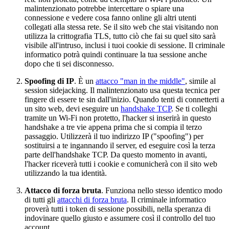
malintenzionato potrebbe intercettare o spiare una
connessione e vedere cosa fanno online gli altri utenti
collegati alla stessa rete. Se il sito web che stai visitando non
utilizza la crittografia TLS, tutto ciò che fai su quel sito sarà
visibile all'intruso, inclusi i tuoi cookie di sessione. Il criminale
informatico potrà quindi continuare la tua sessione anche
dopo che ti sei disconnesso.
Spoofing di IP
. È un
attacco "man in the middle"
, simile al
session sidejacking. Il malintenzionato usa questa tecnica per
fingere di essere te sin dall'inizio. Quando tenti di connetterti a
un sito web, devi eseguire un
handshake TCP
. Se ti colleghi
tramite un Wi-Fi non protetto, l'hacker si inserirà in questo
handshake a tre vie appena prima che si compia il terzo
passaggio. Utilizzerà il tuo indirizzo IP ("spoofing") per
sostituirsi a te ingannando il server, ed eseguire così la terza
parte dell'handshake TCP. Da questo momento in avanti,
l'hacker riceverà tutti i cookie e comunicherà con il sito web
utilizzando la tua identità.
Attacco di forza bruta
. Funziona nello stesso identico modo
di tutti gli
attacchi di forza bruta
. Il criminale informatico
proverà tutti i token di sessione possibili, nella speranza di
indovinare quello giusto e assumere così il controllo del tuo
account.