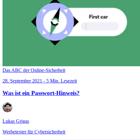
Das ABC der Online-Sicherheit
28. September 2021 - 5 Min. Lesezeit
Was ist ein Passwort-Hinweis?
Lukas Grigas
Werbetexter für Cybersicherheit