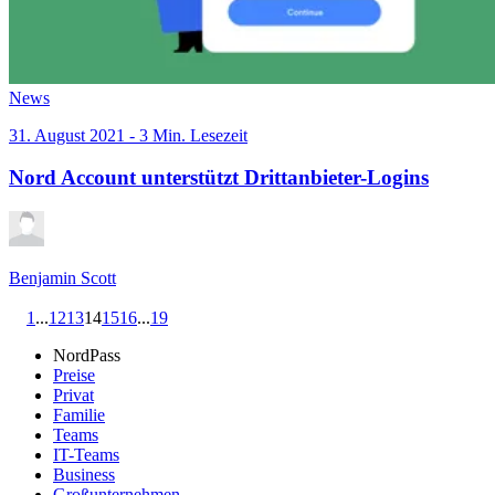
News
31. August 2021 - 3 Min. Lesezeit
Nord Account unterstützt Drittanbieter-Logins
Benjamin Scott
1
...
12
13
14
15
16
...
19
NordPass
Preise
Privat
Familie
Teams
IT-Teams
Business
Großunternehmen