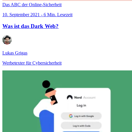
Das ABC der Online-Sicherheit
10. September 2021 - 6 Min. Lesezeit
Was ist das Dark Web?
Lukas Grigas
Werbetexter für Cybersicherheit