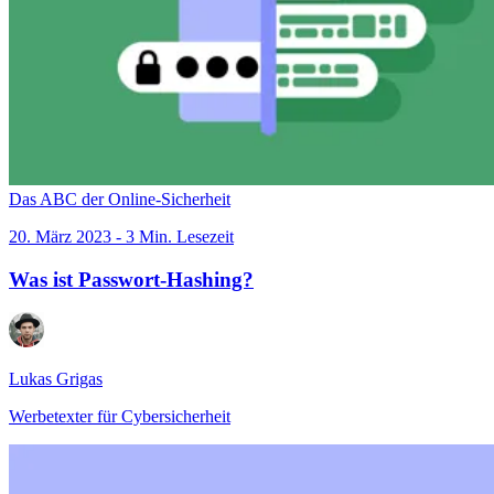
Das ABC der Online-Sicherheit
20. März 2023 - 3 Min. Lesezeit
Was ist Passwort-Hashing?
Lukas Grigas
Werbetexter für Cybersicherheit