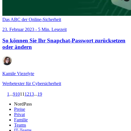
Das ABC der Online-Sicherheit
23. Februar 2023 - 5 Min. Lesezeit
So können Sie Ihr Snapchat-Passwort zurücksetzen
oder ändern
Kamile Viezelyte
Werbetexter für Cybersicherheit
1
...
9
10
11
12
13
...
19
NordPass
Preise
Privat
Familie
Teams
IT-Teams