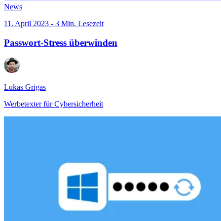
News
11. April 2023 - 3 Min. Lesezeit
Passwort-Stress überwinden
Lukas Grigas
Werbetexter für Cybersicherheit