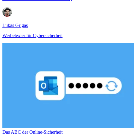
Lukas Grigas
Werbetexter für Cybersicherheit
Das ABC der Online-Sicherheit