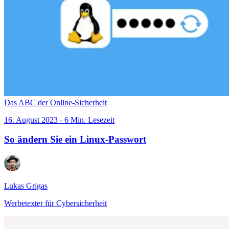
Das ABC der Online-Sicherheit
16. August 2023 - 6 Min. Lesezeit
So ändern Sie ein Linux-Passwort
Lukas Grigas
Werbetexter für Cybersicherheit