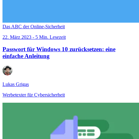
Das ABC der Online-Sicherheit
22. März 2023 - 5 Min. Lesezeit
Passwort für Windows 10 zurücksetzen: eine
einfache Anleitung
Lukas Grigas
Werbetexter für Cybersicherheit