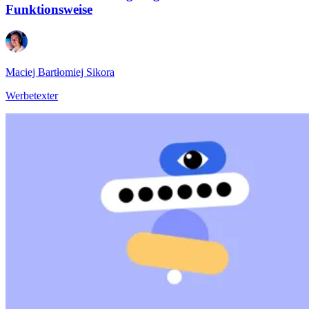
Funktionsweise
Maciej Bartłomiej Sikora
Werbetexter