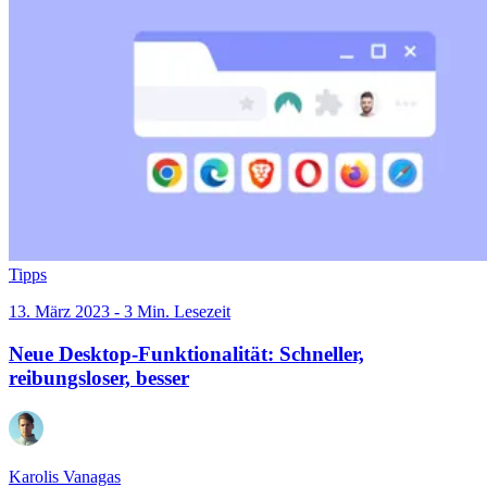
Tipps
13. März 2023 - 3 Min. Lesezeit
Neue Desktop-Funktionalität: Schneller,
reibungsloser, besser
Karolis Vanagas