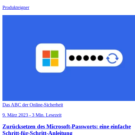
Produkteigner
Das ABC der Online-Sicherheit
9. März 2023 - 3 Min. Lesezeit
Zurücksetzen des Microsoft-Passworts: eine einfache
Schritt-für-Schritt-Anleitung